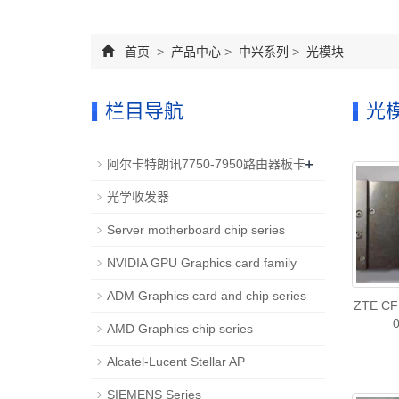
首页
>
产品中心
>
中兴系列
>
光模块
栏目导航
光
+
阿尔卡特朗讯7750-7950路由器板卡
光学收发器
Server motherboard chip series
NVIDIA GPU Graphics card family
ADM Graphics card and chip series
ZTE CF
AMD Graphics chip series
Alcatel-Lucent Stellar AP
SIEMENS Series