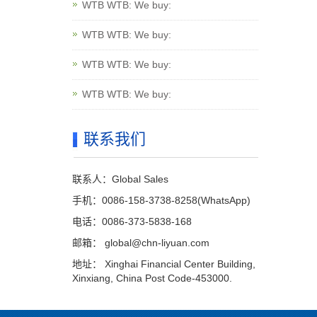
WTB WTB: We buy:
WTB WTB: We buy:
WTB WTB: We buy:
WTB WTB: We buy:
联系我们
联系人：Global Sales
手机：0086-158-3738-8258(WhatsApp)
电话：0086-373-5838-168
邮箱：
global@chn-liyuan.com
地址： Xinghai Financial Center Building,
Xinxiang, China Post Code-453000.