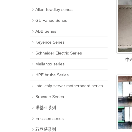
Allen-Bradley series
GE Fanuc Series
ABB Series
Keyence Series
Schneider Electric Series
中兴
Mellanox series
HPE Aruba Series
Intel chip server motherboard series
Brocade Series
诺基亚系列
Ericsson series
菲尼萨系列