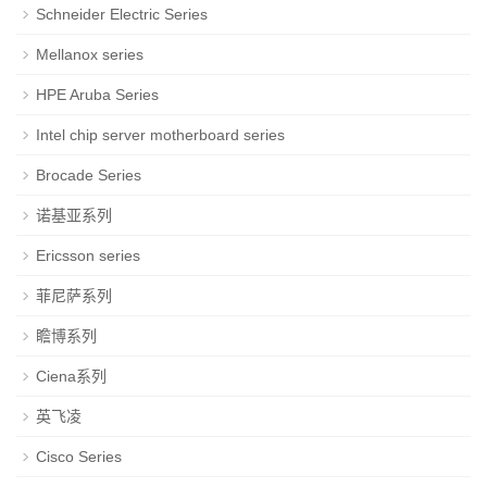
Schneider Electric Series
Mellanox series
HPE Aruba Series
Intel chip server motherboard series
Brocade Series
诺基亚系列
Ericsson series
菲尼萨系列
瞻博系列
Ciena系列
英飞凌
Cisco Series