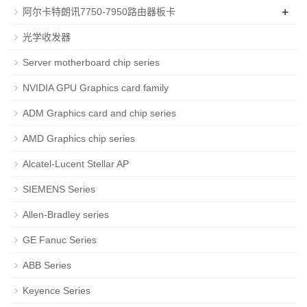
+
阿尔卡特朗讯7750-7950路由器板卡
光学收发器
Server motherboard chip series
NVIDIA GPU Graphics card family
ADM Graphics card and chip series
AMD Graphics chip series
Alcatel-Lucent Stellar AP
SIEMENS Series
Allen-Bradley series
GE Fanuc Series
ABB Series
Keyence Series