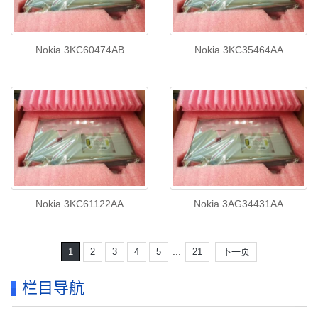
Nokia 3KC60474AB
Nokia 3KC35464AA
Nokia 3KC61122AA
Nokia 3AG34431AA
...
1
2
3
4
5
21
下一页
栏目导航