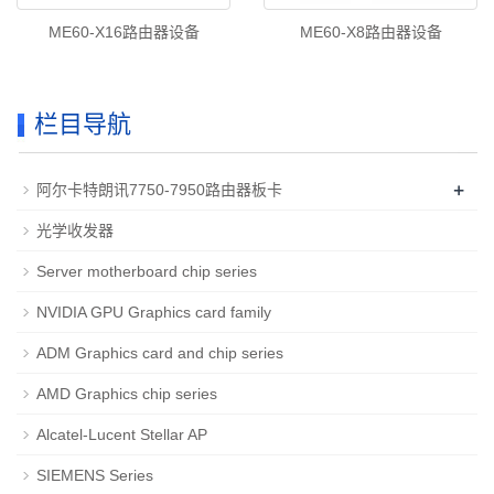
ME60-X16路由器设备
ME60-X8路由器设备
栏目导航
+
阿尔卡特朗讯7750-7950路由器板卡
光学收发器
Server motherboard chip series
NVIDIA GPU Graphics card family
ADM Graphics card and chip series
AMD Graphics chip series
Alcatel-Lucent Stellar AP
SIEMENS Series